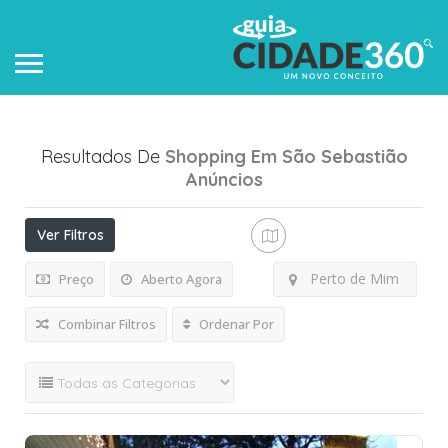
Resultados De
Shopping Em São Sebastião
Anúncios
Ver Filtros
Perto de Mim
Preço
Aberto Agora
Combinar Filtros
Ordenar Por