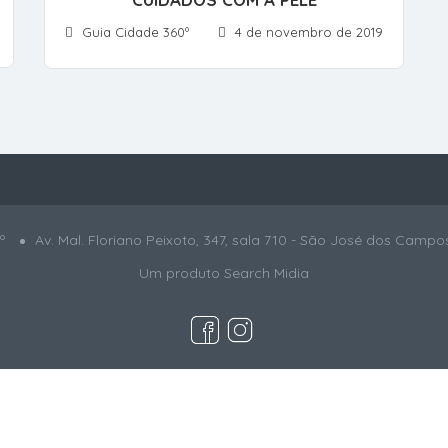
Guia Cidade 360º
4 de novembro de 2019
º
Av. Mal. Floriano Peixoto, 347, sala 710 - São José dos Campo
Um produto
Search Midia