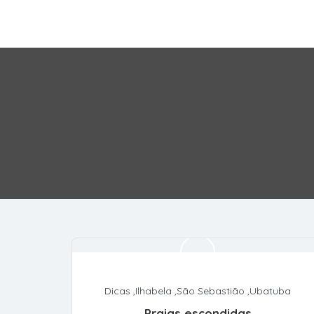
Dicas
,
Ilhabela
,
São Sebastião
,
Ubatuba
Praias escondidas