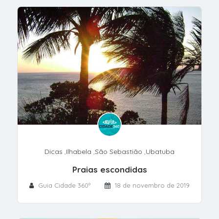
Dicas
,
Ilhabela
,
São Sebastião
,
Ubatuba
Praias escondidas
Guia Cidade 360º
18 de novembro de 2019