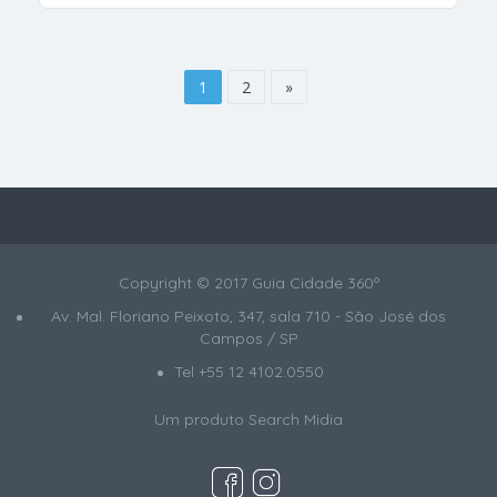
1
2
»
Copyright © 2017 Guia Cidade 360º
Av. Mal. Floriano Peixoto, 347, sala 710 - São José dos
Campos / SP
Tel +55 12 4102.0550
Um produto
Search Midia