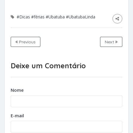
#Dicas
#férias
#Ubatuba
#UbatubaLinda
Previous
Next
Deixe um Comentário
Nome
E-mail