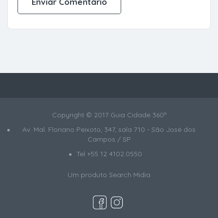
Copyright © 2017 Guia Cidade 360º
Av. Mal. Floriano Peixoto, 347, sala 710 - São José dos
Campos / SP
Tel +55 12 4102.0550
Um produto
Search Midia