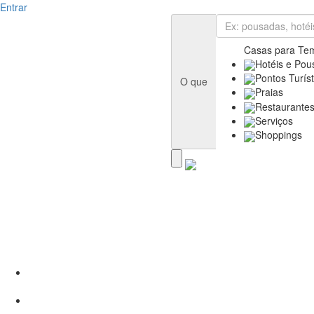
Entrar
Casas para Te
Hotéis e Pou
Pontos Turíst
O que
Praias
Restaurante
Serviços
Shoppings