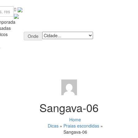
mporada
sadas
icos
Onde
s
Sangava-06
Home
Dicas
»
Praias escondidas
»
Sangava-06