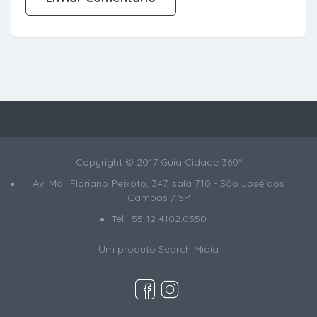
Copyright © 2017 Guia Cidade 360º
Av. Mal. Floriano Peixoto, 347, sala 710 - São José dos
Campos / SP
Tel +55 12 4102.0550
Um produto
Search Midia