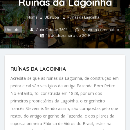
Ruínas da Lagoinha
Home
Ubatuba
Ruínas da Lagoinha
Ubatuba
Guia Cidade 360º
Nenhum comentário
16 de dezembro de 2019
RUÍNAS DA LAGOINHA
Acredita-se que as ruínas da Lagoinha, de construção em
pedra e cal são vestígios da antiga Fazenda Bom Retiro.
No entanto, foi construída em 1828, por um dos
primeiros proprietários da Lagoinha, o engenheiro
francês Stevenné. Sendo assim, são compostas pelo que
restou do antigo engenho da Fazenda, e dos pilares da
suposta primeira Fábrica de Vidros do Brasil, estes na