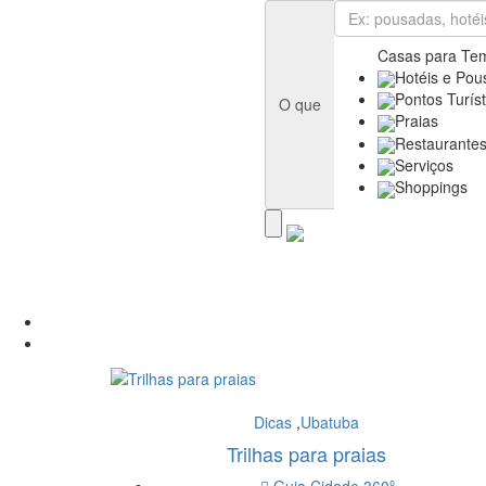
Casas para Te
Hotéis e Pou
Pontos Turíst
O que
Praias
Restaurante
Serviços
Shoppings
Dicas
,
Ubatuba
Trilhas para praias
Guia Cidade 360º