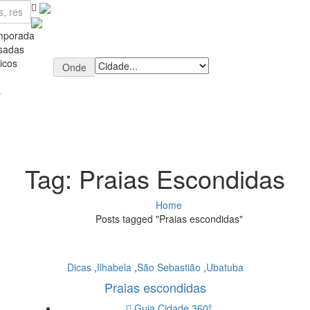
mporada
sadas
icos
Onde
s
Tag:
Praias Escondidas
Home
Posts tagged "Praias escondidas"
Dicas
,
Ilhabela
,
São Sebastião
,
Ubatuba
Praias escondidas
Guia Cidade 360º