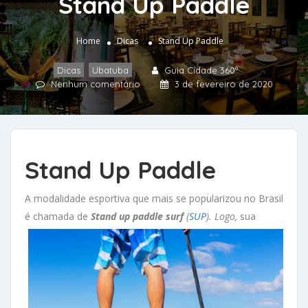
Stand Up Paddle
Home
Dicas
Stand Up Paddle
Dicas
,
Ubatuba
Guia Cidade 360º
Nenhum comentário
3 de fevereiro de 2020
Stand Up Paddle
A modalidade esportiva que mais se popularizou no Brasil
é chamada de
Stand up paddle surf
(
SUP
). Logo,
sua