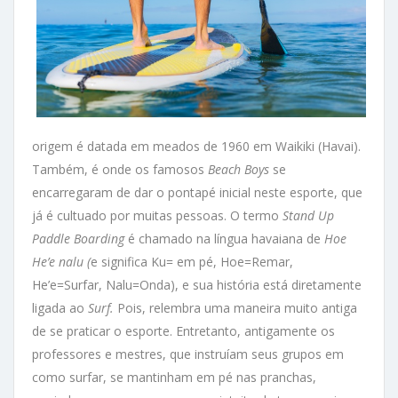
origem é datada em meados de 1960 em Waikiki (Havai).
Também, é onde os famosos
Beach Boys
se
encarregaram de dar o pontapé inicial neste esporte, que
já é cultuado por muitas pessoas. O termo
Stand Up
Paddle Boarding
é chamado na língua havaiana de
Hoe
He’e nalu (
e significa Ku= em pé, Hoe=Remar,
He’e=Surfar, Nalu=Onda), e sua história está diretamente
ligada ao
Surf.
Pois, relembra uma maneira muito antiga
de se praticar o esporte. Entretanto, antigamente os
professores e mestres, que instruíam seus grupos em
como surfar, se mantinham em pé nas pranchas,