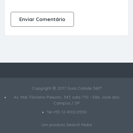
Copyright © 2017 Guia Cidade 360º
Av. Mal. Floriano Peixoto, 347, sala 710 - São José dos
Campos / SP
Tel +55 12 4102.0550
Um produto
Search Midia